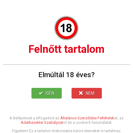
Felnőtt tartalom
Elmúltál 18 éves?
IGEN
NEM
A Belépéssel a elfogadod az
Általános Szerződési Feltételek
et, az
Adatkezelési Szabályzat
ot és a cookie-k használatát.
Figyelem! Ez a tartalom kiskorúakra káros elemeket is tartalmaz.