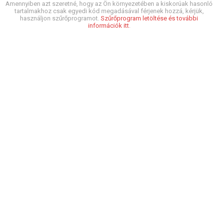
Amennyiben azt szeretné, hogy az Ön környezetében a kiskorúak hasonló
tartalmakhoz csak egyedi kód megadásával férjenek hozzá, kérjük,
használjon szűrőprogramot.
Szűrőprogram letöltése és további
információk itt
.